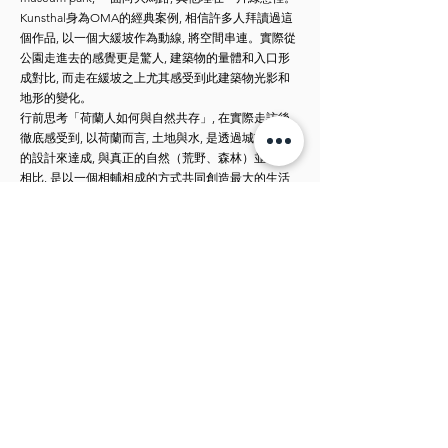
Kunsthal身為OMA的經典案例, 相信許多人拜讀過這
個作品, 以一個大緩坡作為動線, 將空間串連。實際從
公園走進去的感覺更是驚人, 建築物的量體和入口形
成對比, 而走在緩坡之上尤其感受到此建築物光影和
地形的變化。
行前思考「荷蘭人如何與自然共存」, 在實際走訪後
徹底感受到, 以荷蘭而言, 土地與水, 是透過城市景觀
的設計來達成, 與真正的自然（荒野、森林）並不能
相比, 是以一個相輔相成的方式共同創造最大的生活
品質。或許台灣並沒有那麼空曠的土地利用方式, 仍
然, 我們需要在規劃上做一些調整或反思, 即便台灣的
條件並不容易發生太嚴重的水災, 在排水系統和整體
水資源利用的方面, 還是可以進行一定程度的設計和
規劃。
在Kunsthal的早晨, 人們慵懶的躺在草坡上曬著難得的
太陽, 以最謹慎的態度思考城市的規劃, 以最放鬆的姿
態享受美好的成果。
Find more on:
https://www.facebook.com/groups/out.travel.diary/